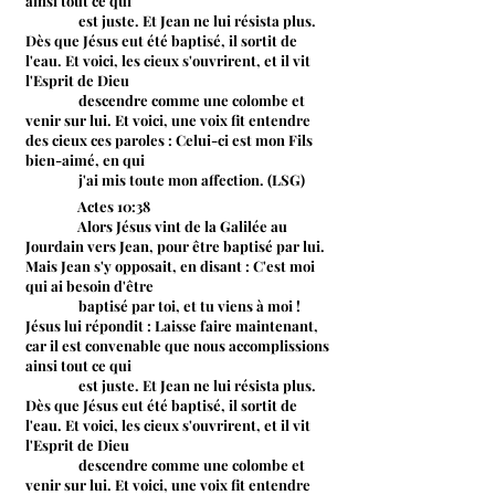
ainsi tout ce qui
est juste. Et Jean ne lui résista plus.
Dès que Jésus eut été baptisé, il sortit de
l'eau. Et voici, les cieux s'ouvrirent, et il vit
l'Esprit de Dieu
descendre comme une colombe et
venir sur lui. Et voici, une voix fit entendre
des cieux ces paroles : Celui-ci est mon Fils
bien-aimé, en qui
j'ai mis toute mon affection. (LSG)
Actes 10:38
Alors Jésus vint de la Galilée au
Jourdain vers Jean, pour être baptisé par lui.
Mais Jean s'y opposait, en disant : C'est moi
qui ai besoin d'être
baptisé par toi, et tu viens à moi !
Jésus lui répondit : Laisse faire maintenant,
car il est convenable que nous accomplissions
ainsi tout ce qui
est juste. Et Jean ne lui résista plus.
Dès que Jésus eut été baptisé, il sortit de
l'eau. Et voici, les cieux s'ouvrirent, et il vit
l'Esprit de Dieu
descendre comme une colombe et
venir sur lui. Et voici, une voix fit entendre