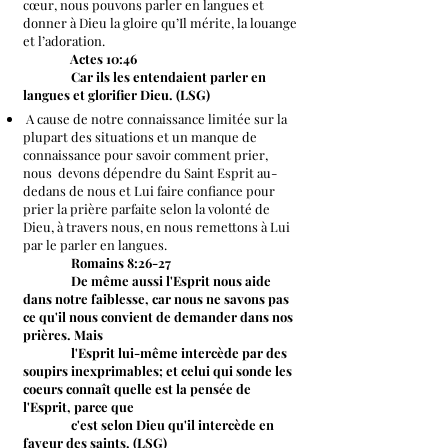
cœur, nous pouvons parler en langues et
donner à Dieu la gloire qu’Il mérite, la louange
et l’adoration.
Actes 10:46
Car ils les entendaient parler en
langues et glorifier Dieu. (LSG)
A cause de notre connaissance limitée sur la
plupart des situations et un manque de
connaissance pour savoir comment prier,
nous devons
dépendre
du Saint Esprit au-
dedans de nous et Lui faire confiance pour
prier la prière parfaite selon la volonté de
Dieu, à travers nous, en nous remettons à Lui
par le parler en langues.
Romains 8:26-27
De même aussi l'Esprit nous aide
dans notre faiblesse, car nous ne savons pas
ce qu'il nous convient de demander dans nos
prières. Mais
l'Esprit lui-même intercède par des
soupirs inexprimables; et celui qui sonde les
coeurs connaît quelle est la pensée de
l'Esprit, parce que
c'est selon Dieu qu'il intercède en
faveur des saints. (LSG)