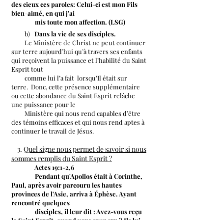
des cieux ces paroles: Celui-ci est mon Fils
bien-aimé, en qui j'ai
mis toute mon affection. (LSG)
b)
Dans la vie de ses disciples.
Le Ministère de Christ ne peut continuer
sur terre aujourd’hui qu’à travers ses enfants
qui reçoivent la puissance et l’habilité du Saint
Esprit tout
comme lui l’a fait lorsqu’Il était sur
terre. Donc, cette présence supplémentaire
ou cette abondance du Saint Esprit relâche
une puissance pour le
Ministère qui nous rend capables d’être
des témoins efficaces et qui nous rend aptes à
continuer le travail de Jésus.
3.
Quel signe nous permet de savoir si nous
sommes remplis du Saint Esprit ?
Actes 19:1-2,6
Pendant qu'Apollos était à Corinthe,
Paul, après avoir parcouru les hautes
provinces de l'Asie, arriva à Éphèse. Ayant
rencontré quelques
disciples, il leur dit : Avez-vous reçu