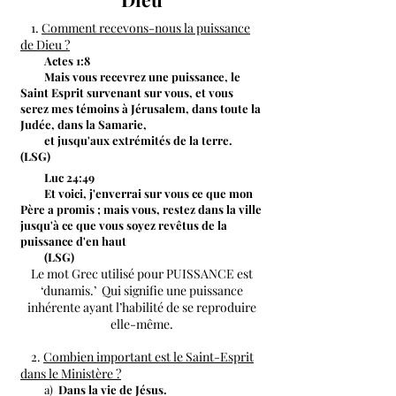
1.
Comment recevons-nous la puissance
de Dieu ?
Actes 1:8
Mais vous recevrez une puissance, le
Saint Esprit survenant sur vous, et vous
serez mes témoins à Jérusalem, dans toute la
Judée, dans la Samarie,
et jusqu'aux extrémités de la terre.
(LSG)
Luc 24:49
Et voici, j'enverrai sur vous ce que mon
Père a promis ; mais vous, restez dans la ville
jusqu'à ce que vous soyez revêtus de la
puissance d'en haut
(LSG)
Le mot Grec utilisé pour PUISSANCE est
‘dunamis.’ Qui signifie une puissance
inhérente ayant l’habilité de se reproduire
elle-même.
2.
Combien important est le Saint-Esprit
dans le Ministère ?
a)
Dans la vie de Jésus.