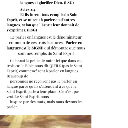
langues et glorifier Dieu. (LSG)
Actes 2:4
Et ils furent tous remplis du Saint
Esprit, et se mirent à parler en d'autres
langues, selon que l'Esprit leur donnait de
s'exprimer. (LSG)
Le parler en langues est le dénominateur
commun de ces trois écritures.
Parler en
langues est le SIGNE
qui démontre que nous
sommes remplis du Saint Esprit
Cela vaut la peine de noter ici que dans ces
trois cas la Bible nous dit QU’ILS (pas le Saint
Esprit) commencèrent à parler en langues.
Beaucoup de
personnes ne reçoivent pas le parler en
langue parce qu’ils s’attendent à ce que le
Saint Esprit parle à leur place. Ce n’est pas
vrai. Le Saint Esprit nous
inspire par des mots, mais nous devons les
parler.