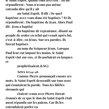
le Saint Esprit, quand vous avez cru ? Ils lui
répondirent : Nous n'avons pas même
entendu dire qu'il y ait
un Saint Esprit. Il dit : De quel
baptême avez-vous donc été baptisés ? Et ils
répondirent : Du baptême de Jean. Alors Paul
dit : Jean a baptisé
du baptême de repentance, disant au
peuple de croire en celui qui venait après lui,
c'est-à-dire, en Jésus. Sur ces paroles, ils
furent baptisés
au
nom du Seigneur Jésus. Lorsque
Paul leur eut imposé les mains, le Saint
Esprit vint sur eux, et ils parlaient en langues
et
prophétisaient.(LSG)
Actes 10:44-46
Comme Pierre prononçait encore ces
mots, le Saint Esprit descendit sur tous ceux
qui écoutaient la parole. Tous les fidèles
circoncis qui
étaient venus avec Pierre furent
étonnés de ce que le don du Saint Esprit était
aussi répandu sur les païens. Car ils les
entendaient parler en