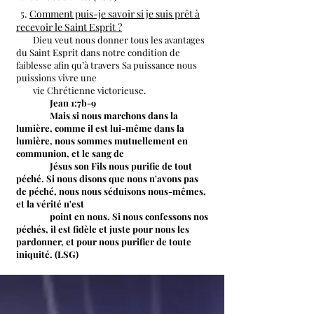
5.
Comment puis-je savoir si je suis prêt à
recevoir le Saint Esprit ?
Dieu veut nous donner tous les avantages
du Saint Esprit dans notre condition de
faiblesse afin qu’à travers Sa puissance nous
puissions vivre une
vie
Chrétienne victorieuse.
Jean 1:7b-9
Mais si nous marchons dans la
lumière, comme il est lui-même dans la
lumière, nous sommes mutuellement en
communion, et le sang de
Jésus son Fils nous purifie de tout
péché. Si nous disons que nous n'avons pas
de péché, nous nous séduisons nous-mêmes,
et la vérité n'est
point en nous. Si nous confessons nos
péchés, il est fidèle et juste pour nous les
pardonner, et pour nous purifier de toute
iniquité. (LSG)