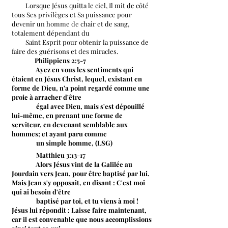
Lorsque Jésus quitta le ciel, Il mit de côté
tous Ses privilèges et Sa puissance pour
devenir un homme de chair et de sang,
totalement dépendant du
Saint Esprit pour obtenir la puissance de
faire des guérisons et des miracles.
Philippiens 2:5-7
Ayez en vous les sentiments qui
étaient en Jésus Christ, lequel, existant en
forme de Dieu, n'a point regardé comme une
proie à arracher d'être
égal avec Dieu, mais s'est dépouillé
lui-même, en prenant une forme de
serviteur, en devenant semblable aux
hommes; et ayant paru comme
un simple homme, (LSG)
Matthieu 3:13-17
Alors Jésus vint de la Galilée au
Jourdain vers Jean, pour être baptisé par lui.
Mais Jean s'y opposait, en disant : C'est moi
qui ai besoin d'être
baptisé par toi, et tu viens à moi !
Jésus lui répondit : Laisse faire maintenant,
car il est convenable que nous accomplissions