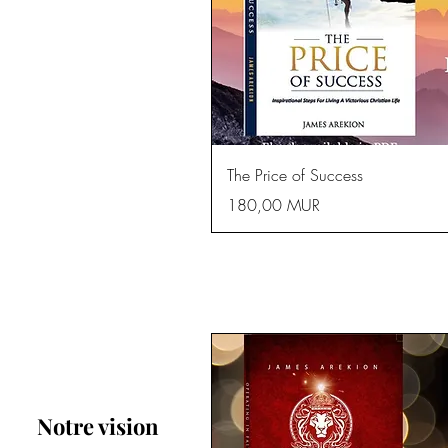
Aperçu r
The Price of Success
Prix
180,00 MUR
Notre vision