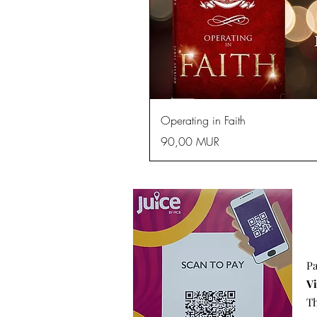
Aperçu r
Operating in Faith
Prix
90,00 MUR
Pa
Vi
Th