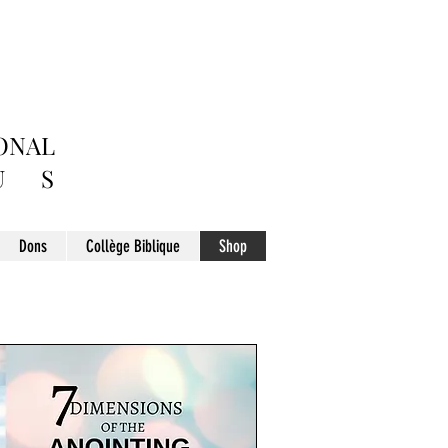
ONAL
 S
Dons
Collège Biblique
Shop