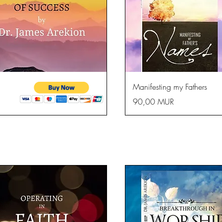
apide
A
Manifesting my Fathers
Prix
90,00 MUR