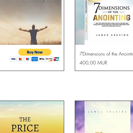
apide
A
7Dimensions of the Anoint
Prix
400,00 MUR