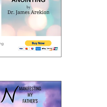
perçu rapide
ing