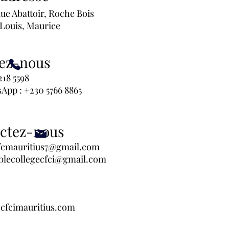
Rue Abattoir, Roche Bois
Louis, Maurice
ez-nous
8 5598
p : +230 5766 8865
ctez-nous
fcmauritius7@gmail.com
iblecollegecfci@gmail.com
cfcimauritius.com