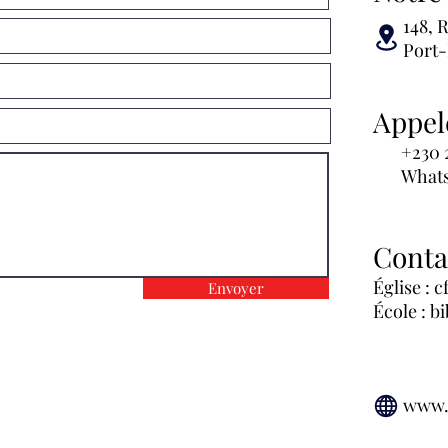
148, 
Port-
Appel
+230 21
WhatsAp
Conta
Église :
c
Envoyer
École : b
www.