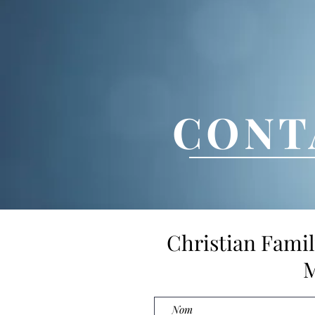
CONT
Christian Famil
M