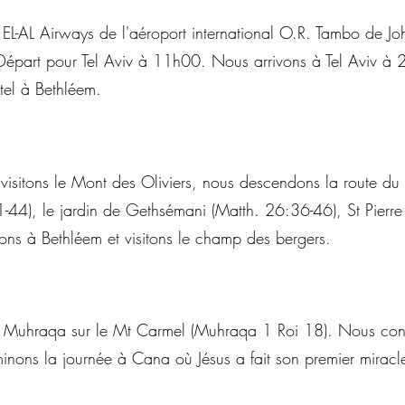
 EL-AL Airways de l'aéroport international O.R. Tambo de 
. Départ pour Tel Aviv à 11h00. Nous arrivons à Tel Aviv à
ôtel à Bethléem.
visitons le Mont des Oliviers, nous descendons la route 
41-44), le jardin de Gethsémani (Matth. 26:36-46), St Pierr
ons à Bethléem et visitons le champ des bergers.
t Muhraqa sur le Mt Carmel (Muhraqa 1 Roi 18). Nous cont
minons la journée à Cana où Jésus a fait son premier miracl