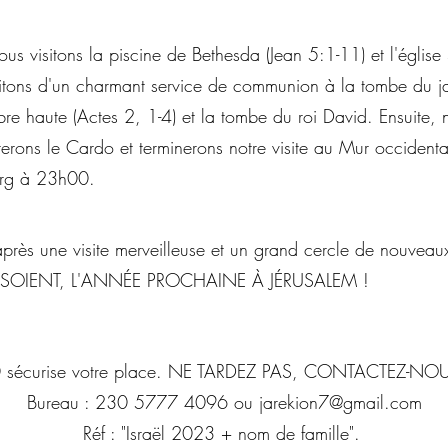
 nous visitons la piscine de Bethesda (Jean 5:1-11) et l'églis
fitons d'un charmant service de communion à la tombe du jar
 haute (Actes 2, 1-4) et la tombe du roi David. Ensuite,
visiterons le Cardo et terminerons notre visite au Mur occident
urg à 23h00.
rès une visite merveilleuse et un grand cercle de nouveau
 SOIENT, L'ANNÉE PROCHAINE À JÉRUSALEM !
0 sécurise votre place. NE TARDEZ PAS, CONTACTEZ-N
Bureau : 230 5777 4096 ou
jarekion7@gmail.com
Réf : "Israël 2023 + nom de famille".