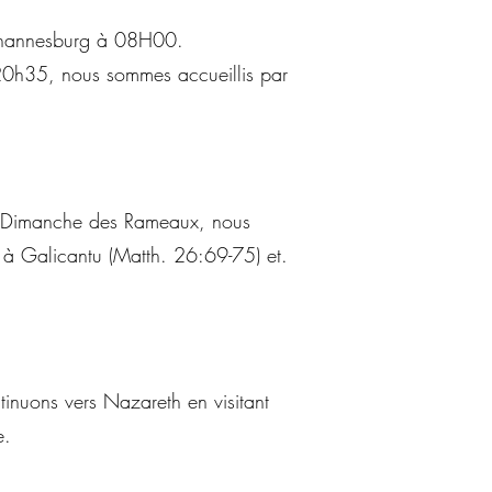
Johannesburg à 08H00.
 20h35, nous sommes accueillis par
du Dimanche des Rameaux, nous
e à Galicantu (Matth. 26:69-75) et.
inuons vers Nazareth en visitant
e.