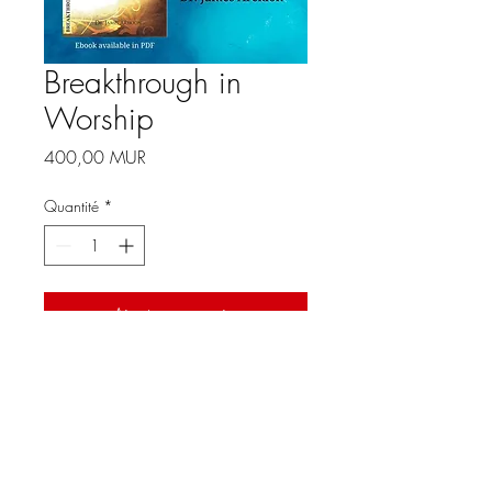
Breakthrough in
Worship
Prix
400,00 MUR
Quantité
*
Ajouter au panier
Description d'article. Saisissez 
ici les caractéristiques de 
l'article : taille, matière et autres 
informations utiles.
Île Maurice -
+230 218 5598